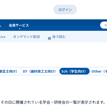
ログイン
人
会員サービス
Live
オンデマンド配信
後で読む
科衛生士向け）
DT（歯科技工士向け）
Sch（学生向け）
Other
、その日に開催されている学会・研修会の一覧が表示されます。