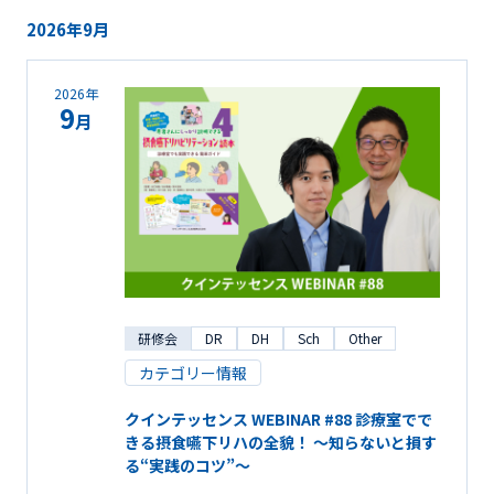
2026年9月
2026年
9
月
研修会
DR
DH
Sch
Other
カテゴリー情報
クインテッセンス WEBINAR #88 診療室でで
きる摂食嚥下リハの全貌！ ～知らないと損す
る“実践のコツ”～