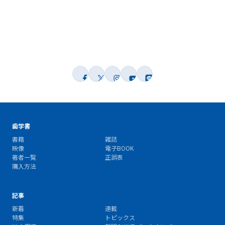
歯学書
書籍
雑誌
映像
電子BOOK
著者一覧
正誤表
購入方法
記事
新着
連載
特集
トピックス