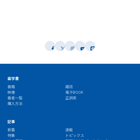
歯学書
書籍
雑誌
映像
電子BOOK
著者一覧
正誤表
購入方法
記事
新着
連載
特集
トピックス