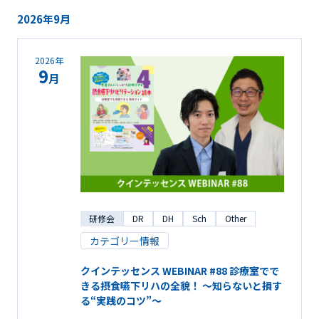
2026年9月
2026年
9
月
研修会
DR
DH
Sch
Other
カテゴリー情報
クインテッセンス WEBINAR #88 診療室でで
きる摂食嚥下リハの全貌！ ～知らないと損す
る“実践のコツ”～