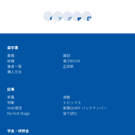
歯学書
書籍
雑誌
映像
電子BOOK
著者一覧
正誤表
購入方法
記事
新着
連載
特集
トピックス
Web限定
新聞QUINT バックナンバー
My First Stage
後で読む
学会・研修会