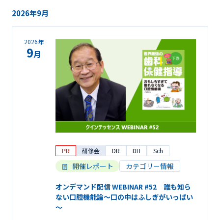
2026年9月
2026年
9
月
PR
研修会
DR
DH
Sch
開催レポート
カテゴリー情報
オンデマンド配信 WEBINAR #52 誰も知ら
ない口腔機能論～口の中はふしぎがいっぱい
～