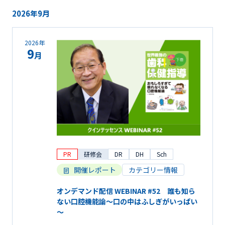
2026年9月
2026年
9
月
PR
研修会
DR
DH
Sch
開催レポート
カテゴリー情報
オンデマンド配信 WEBINAR #52 誰も知ら
ない口腔機能論～口の中はふしぎがいっぱい
～