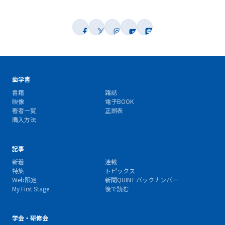
歯学書
書籍
雑誌
映像
電子BOOK
著者一覧
正誤表
購入方法
記事
新着
連載
特集
トピックス
Web限定
新聞QUINT バックナンバー
My First Stage
後で読む
学会・研修会