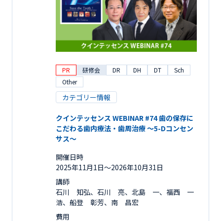
PR
研修会
DR
DH
DT
Sch
Other
カテゴリー情報
クインテッセンス WEBINAR #74 歯の保存に
こだわる歯内療法・歯周治療 ～5-Dコンセン
サス～
開催日時
2025年11月1日〜2026年10月31日
講師
石川 知弘、石川 亮、北島 一、福西 一
浩、船登 彰芳、南 昌宏
費用