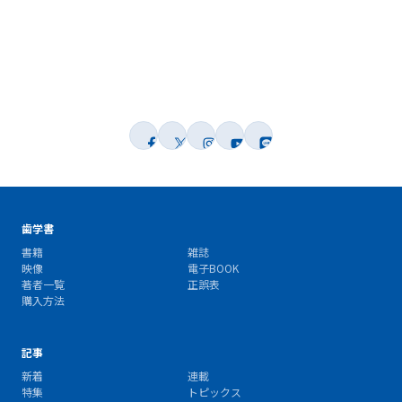
歯学書
書籍
雑誌
映像
電子BOOK
著者一覧
正誤表
購入方法
記事
新着
連載
特集
トピックス