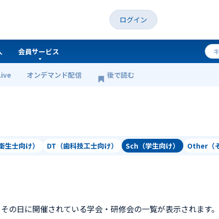
ログイン
人
会員サービス
Live
オンデマンド配信
後で読む
科衛生士向け）
DT（歯科技工士向け）
Sch（学生向け）
Other
、その日に開催されている学会・研修会の一覧が表示されます。