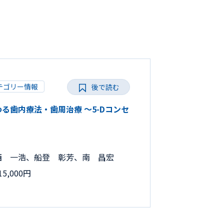
テゴリー情報
後で読む
だわる歯内療法・歯周治療 ～5-Dコンセ
西 一浩、船登 彰芳、南 昌宏
5,000円