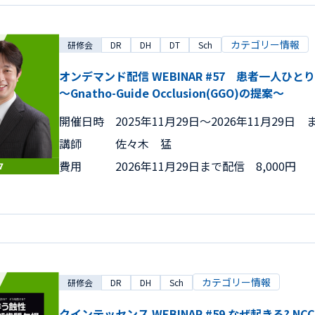
カテゴリー情報
研修会
DR
DH
DT
Sch
オンデマンド配信 WEBINAR #57 患者一人
～Gnatho-Guide Occlusion(GGO)の提案～
開催日時
2025年11月29日〜2026年11月29日 
講師
佐々木 猛
費用
2026年11月29日まで配信 8,000円
カテゴリー情報
研修会
DR
DH
Sch
クインテッセンス WEBINAR #59 なぜ起きる? NCC