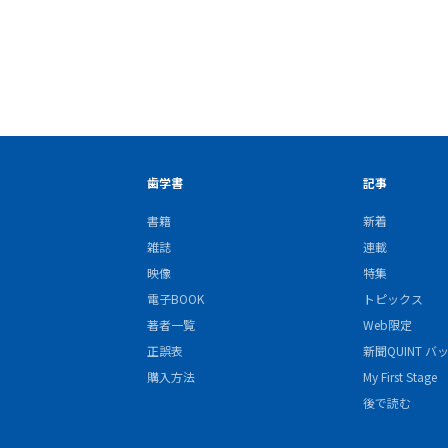
歯学書
記事
書籍
新着
雑誌
連載
映像
特集
電子BOOK
トピックス
著者一覧
Web限定
正誤表
新聞QUINT 
購入方法
My First Stage
後で読む