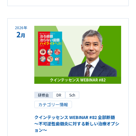
2026年
2
月
研修会
DR
Sch
カテゴリー情報
クインテッセンス WEBINAR #82 全部断髄
～不可逆性歯髄炎に対する新しい治療オプシ
ョン～