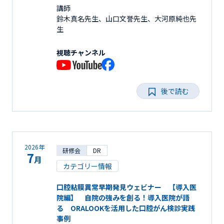
講師
鈴木真名先生、山口文誉先生、大河原純也先
生
視聴チャンネル
後で読む
2026年
研修会
DR
7
月
カテゴリー情報
口腔粘膜異常早期発見ウェビナー 【導入医
院編】 自院の強みを創る！導入医院が語
る ORALOOKを活用した口腔がん検診実践
事例