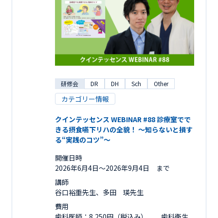
研修会
DR
DH
Sch
Other
カテゴリー情報
クインテッセンス WEBINAR #88 診療室でで
きる摂食嚥下リハの全貌！ ～知らないと損す
る“実践のコツ”～
開催日時
2026年6月4日〜2026年9月4日 まで
講師
谷口裕重先生、多田 瑛先生
費用
歯科医師：8,250円（税込み） 歯科衛生