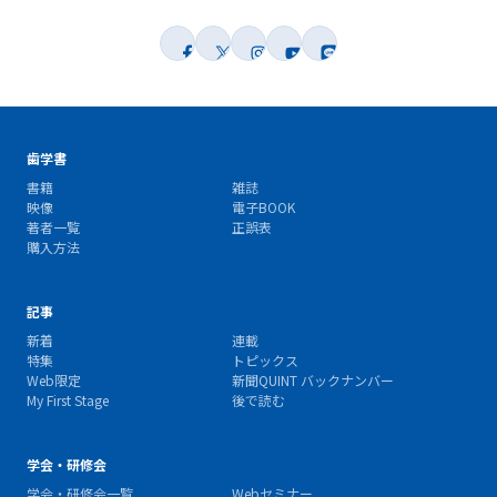
歯学書
書籍
雑誌
映像
電子BOOK
著者一覧
正誤表
購入方法
記事
新着
連載
特集
トピックス
Web限定
新聞QUINT バックナンバー
My First Stage
後で読む
学会・研修会
学会・研修会一覧
Webセミナー