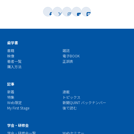
歯学書
書籍
雑誌
映像
電子BOOK
著者一覧
正誤表
購入方法
記事
新着
連載
特集
トピックス
Web限定
新聞QUINT バックナンバー
My First Stage
後で読む
学会・研修会
学会・研修会一覧
Webセミナー