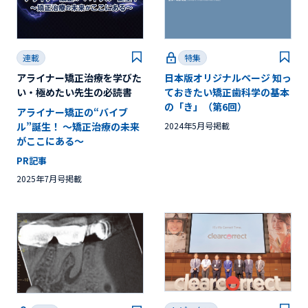
連載
特集
アライナー矯正治療を学びた
日本版オリジナルページ 知っ
い・極めたい先生の必読書
ておきたい矯正歯科学の基本
の「き」（第6回）
アライナー矯正の“バイブ
ル”誕生！ ～矯正治療の未来
2024年5月号掲載
がここにある〜
PR記事
2025年7月号掲載