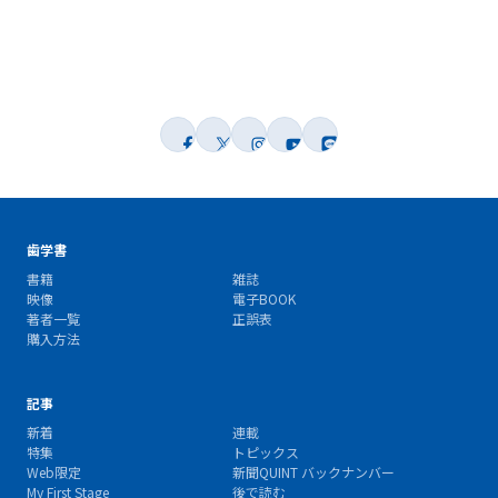
歯学書
書籍
雑誌
映像
電子BOOK
著者一覧
正誤表
購入方法
記事
新着
連載
特集
トピックス
Web限定
新聞QUINT バックナンバー
My First Stage
後で読む