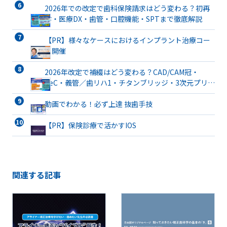
2026年での改定で歯科保険請求はどう変わる？初再
診・医療DX・歯管・口腔機能・SPTまで徹底解説
【PR】様々なケースにおけるインプラント治療コー
ス開催
2026年改定で補綴はどう変わる？CAD/CAM冠・
TeC・義管／歯リハ1・チタンブリッジ・3次元プリン
ト有床義歯まで詳解
動画でわかる！必ず上達 抜歯手技
【PR】保険診療で活かすIOS
関連する記事