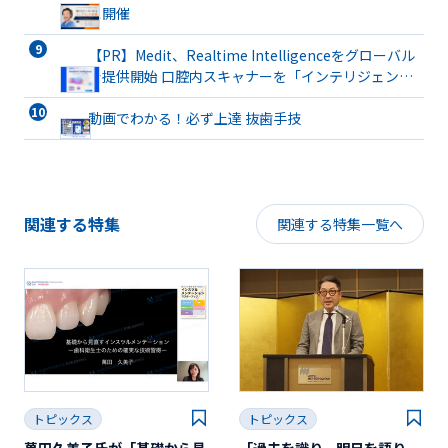
ス開催
【PR】Medit、Realtime Intelligenceをグローバル
で提供開始 口腔内スキャナーを「インテリジェント
な臨床パートナー」へと進化
動画でわかる！必ず上達 抜歯手技
関連する特集
関連する特集一覧へ
トピックス
トピックス
萬田久美子氏が「基礎から見
「過去を識り、明日を語り、