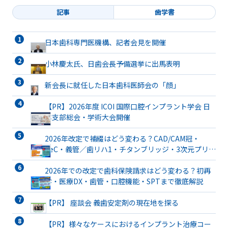
記事
歯学書
日本歯科専門医機構、記者会見を開催
小林慶太氏、日歯会長予備選挙に出馬表明
新会長に就任した日本歯科医師会の「顔」
【PR】2026年度 ICOI 国際口腔インプラント学会 日
本支部総会・学術大会開催
2026年改定で補綴はどう変わる？CAD/CAM冠・
TeC・義管／歯リハ1・チタンブリッジ・3次元プリン
ト有床義歯まで詳解
2026年での改定で歯科保険請求はどう変わる？初再
診・医療DX・歯管・口腔機能・SPTまで徹底解説
【PR】 座談会 義歯安定剤の現在地を探る
【PR】様々なケースにおけるインプラント治療コー