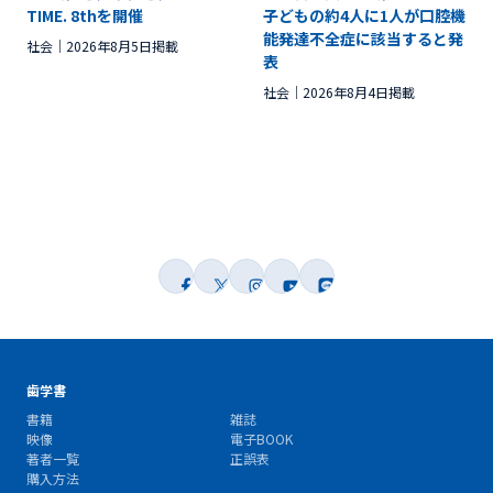
TIME. 8thを開催
子どもの約4人に1人が口腔機
能発達不全症に該当すると発
社会
2026年8月5日掲載
表
社会
2026年8月4日掲載
歯学書
書籍
雑誌
映像
電子BOOK
著者一覧
正誤表
購入方法