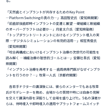
る。
「天然歯とインプラントが共存するためのKey Point
―Platform Switchingの真の力―」高田智史氏（愛知県開業）
「前歯部抜歯即時インプラントの変遷と展望 ―硬組織と軟組織
のオーバーグラフトは必要か―」月星太介氏（愛知県勤務）
「トップダウントリートメントにおけるインプラント埋入の実
際 ―デジタルシミュレーションの有効的活用―」相宮秀俊氏
（愛知県開業）
「咬合再構成においけるインプラント治療の次世代の可能性を
読み解く ―補綴治療の理想的ゴールとは―」安藤壮吾氏（愛知
県開業）
「インプラント治療を再考する ―歯周病専門医がなぜインプラ
ントを行うのか？―」牧草一人氏（京都府開業）
各若手ドクターの講演後には、彼らのメンターでもある牧草
氏がモデレーターを務め、会場からの質問や時には自身の見解
を交えて講演内容を深掘りして会場を盛り上げた。5名の演者か
らは、待時埋入や即時埋入の適用やプラットフォームスイッチ