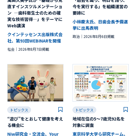
直すインスツルメンテーショ
今を実行する」を組織運営の
ン ―歯科衛生士のための確
要諦に
実な技術習得―」をテーマに
小林慶太氏、日歯会長予備選
Web講演
挙に出馬表明
クインテッセンス出版株式会
政治
2026年8月6日掲載
社、第93回WEBINARを開催
社会
2026年8月7日掲載
トピックス
トピックス
“遊び”をとおして健康を考え
地域在住の5～7歳児92名を
る機会に
対象に調査
Niw研究会・交流会、Your
東京科学大学ら研究チーム、