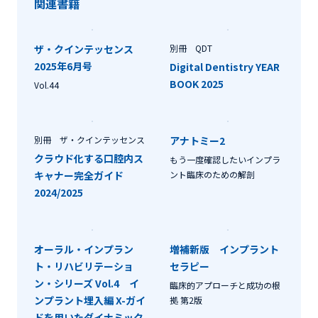
関連書籍
ザ・クインテッセンス
別冊 QDT
2025年6月号
Digital Dentistry YEAR
BOOK 2025
Vol.44
別冊 ザ・クインテッセンス
アナトミー2
クラウド化する口腔内ス
もう一度確認したいインプラ
キャナー完全ガイド
ント臨床のための解剖
2024/2025
オーラル・インプラン
増補新版 インプラント
ト・リハビリテーショ
セラピー
ン・シリーズ Vol.4 イ
臨床的アプローチと成功の根
ンプラント埋入編 X-ガイ
拠 第2版
ドを用いたダイナミック