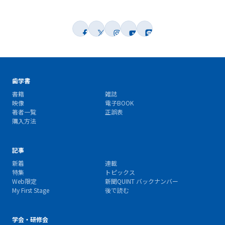
歯学書
書籍
雑誌
映像
電子BOOK
著者一覧
正誤表
購入方法
記事
新着
連載
特集
トピックス
Web限定
新聞QUINT バックナンバー
My First Stage
後で読む
学会・研修会