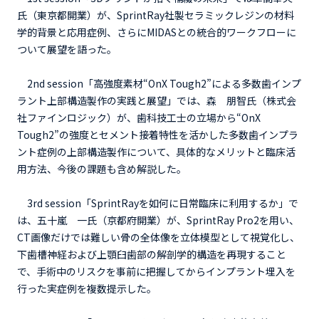
氏（東京都開業）が、SprintRay社製セラミックレジンの材料
学的背景と応用症例、さらにMIDASとの統合的ワークフローに
ついて展望を語った。
2nd session「高強度素材“OnX Tough2”による多数歯インプ
ラント上部構造製作の実践と展望」では、森 朋智氏（株式会
社ファインロジック）が、歯科技工士の立場から“OnX
Tough2”の強度とセメント接着特性を活かした多数歯インプラ
ント症例の上部構造製作について、具体的なメリットと臨床活
用方法、今後の課題も含め解説した。
3rd session「SprintRayを如何に日常臨床に利用するか」で
は、五十嵐 一氏（京都府開業）が、SprintRay Pro2を用い、
CT画像だけでは難しい骨の全体像を立体模型として視覚化し、
下歯槽神経および上顎臼歯部の解剖学的構造を再現すること
で、手術中のリスクを事前に把握してからインプラント埋入を
行った実症例を複数提示した。