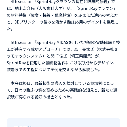
4th session「SprintRayクラウンの現在と臨床的意義」で
は、柏木宏介氏（大阪歯科大学）が、「SprintRayクラウン」
の材料特性（強度・接着・耐摩耗性）をふまえた適応の考え方
と、3Dプリンターの強みを活かす臨床応用のポイントを整理し
た。
5th session「SprintRay MIDASを用いた補綴の実践臨床と技
工が共有する成功アプローチ」では、森 亮太氏（株式会社セ
ラモテックシステム）と関 千俊氏（埼玉県開業）が、
SprintRayを使用した補綴物製作における形成からデザイン、
装着までの工程について実例を交えながら解説した。
本会は終日、最新技術の導入を検討している参加者にとっ
て、日々の臨床の質を高めるための実践的な知見と、新たな選
択肢が得られる絶好の機会となった。