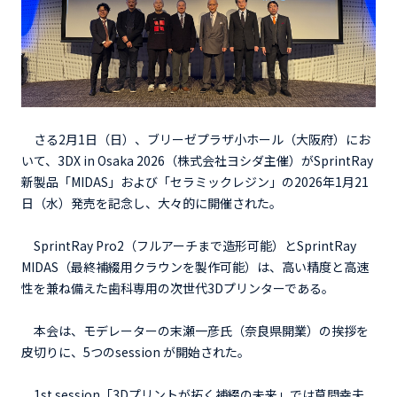
さる2月1日（日）、ブリーゼプラザ小ホール（大阪府）にお
いて、3DX in Osaka 2026（株式会社ヨシダ主催）がSprintRay
新製品「MIDAS」および「セラミックレジン」の2026年1月21
日（水）発売を記念し、大々的に開催された。
SprintRay Pro2（フルアーチまで造形可能）とSprintRay
MIDAS（最終補綴用クラウンを製作可能）は、高い精度と高速
性を兼ね備えた歯科専用の次世代3Dプリンターである。
本会は、モデレーターの末瀬一彦氏（奈良県開業）の挨拶を
皮切りに、5つのsession が開始された。
1st session「3Dプリントが拓く補綴の未来」では草間幸夫