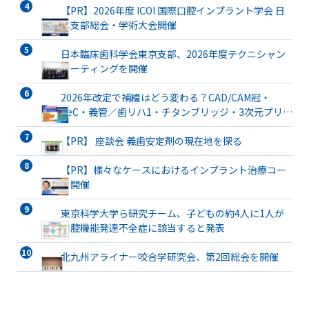
【PR】2026年度 ICOI 国際口腔インプラント学会 日
本支部総会・学術大会開催
日本臨床歯科学会東京支部、2026年度テクニシャン
ミーティングを開催
2026年改定で補綴はどう変わる？CAD/CAM冠・
TeC・義管／歯リハ1・チタンブリッジ・3次元プリン
ト有床義歯まで詳解
【PR】 座談会 義歯安定剤の現在地を探る
【PR】様々なケースにおけるインプラント治療コー
ス開催
東京科学大学ら研究チーム、子どもの約4人に1人が
口腔機能発達不全症に該当すると発表
北九州アライナー咬合学研究会、第2回総会を開催