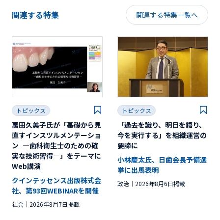
関連する特集
関連する特集一覧へ
トピックス
トピックス
萬田久美子氏が「基礎から見
「過去を識り、明日を語り、
直すインスツルメンテーショ
今を実行する」を組織運営の
ン ―歯科衛生士のための確
要諦に
実な技術習得―」をテーマに
小林慶太氏、日歯会長予備選
Web講演
挙に出馬表明
クインテッセンス出版株式会
政治
2026年8月6日掲載
社、第93回WEBINARを開催
社会
2026年8月7日掲載