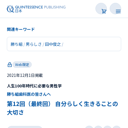
関連キーワード
勝ち組
男らしさ
田中俊之
新着
Web限定
連載
2021年12月1日掲載
特集
人生100年時代に必要な男性学
トピックス
勝ち組歯科医の皆さんへ
第12回（最終回） 自分らしく生きることの
Web限定
大切さ
後で読む