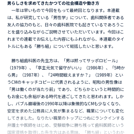
男らしさを求めてきたかつての社会構造や働き方
一年は早いもので今回をもって最終回となります。本連載
は、私が研究している「男性学」について、歯科関係者である
友人の協力のもと、日々の歯科医院でも起きているであろうこ
とを盛り込みながらご説明させていただいています。今回はこ
れまでの連載でお伝えした内容にもふれながら、本連載のタイ
トルにもある「勝ち組」について総括したいと思います。
勝ち組歯科医の先生方は、「男は黙ってサッポロビール」
（1979年）、「亭主元気で留守がいい」（1986年）、「5時か
ら男」（1987年）、「24時間戦えますか？」（1989年）とい
うCMのキャッチコピーに代表されるように、昭和の男性像は
「男は働くのが当たり前」であり、どちらかというと時間的に
もお金にも余裕がある時代を過ごしてきたと思われます。しか
し、バブル崩壊後の1990年以降は象徴的なCMも少なくなり、
安定を求めた公務員に人気が集まるなど、職業についても変化
してきました。なりたい職業のトップにつねにランクインする
弁護士や医師をはじめ、受験戦争に勝ち残って歯科医師という
国家資格を取得した先生方はある意味、「勝ち組」というわか