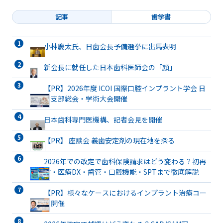
記事
歯学書
小林慶太氏、日歯会長予備選挙に出馬表明
新会長に就任した日本歯科医師会の「顔」
【PR】2026年度 ICOI 国際口腔インプラント学会 日
本支部総会・学術大会開催
日本歯科専門医機構、記者会見を開催
【PR】 座談会 義歯安定剤の現在地を探る
2026年での改定で歯科保険請求はどう変わる？初再
診・医療DX・歯管・口腔機能・SPTまで徹底解説
【PR】様々なケースにおけるインプラント治療コー
ス開催