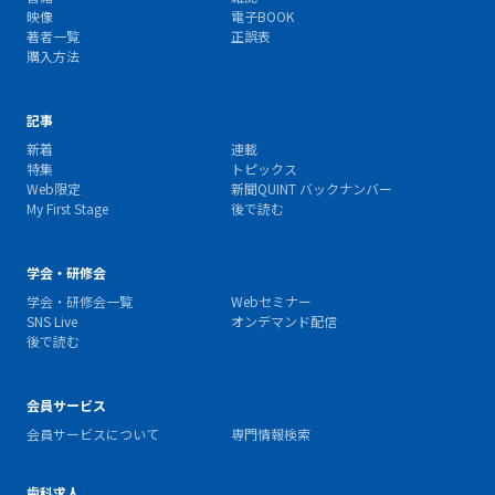
映像
電子BOOK
著者一覧
正誤表
購入方法
記事
新着
連載
特集
トピックス
Web限定
新聞QUINT バックナンバー
My First Stage
後で読む
学会・研修会
学会・研修会一覧
Webセミナー
SNS Live
オンデマンド配信
後で読む
会員サービス
会員サービスについて
専門情報検索
歯科求人