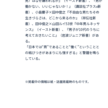
男〉はなぜ嫌われるか』（イースト新書）、『男が
働かない、いいじゃないか！』（講談社プラスα新
書）、小島慶子×田中俊之『不自由な男たち――その
生きづらさは、どこから来るのか』（祥伝社新
書）、田中俊之×山田ルイ53世『中年男ルネッサ
ンス』（イースト新書）、『男子が10代のうちに
考えておきたいこと』（岩波ジュニア新書）があ
る。
「日本では“男”であることと“働く”ということと
の結びつきがあまりにも強すぎる」と警鐘を鳴ら
している。
※掲載中の情報は紙・誌面掲載時のものです。