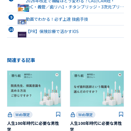
2026年改定で補綴はどう変わる？CAD/CAM冠・
TeC・義管／歯リハ1・チタンブリッジ・3次元プリン
ト有床義歯まで詳解
動画でわかる！必ず上達 抜歯手技
【PR】保険診療で活かすIOS
関連する記事
Web限定
Web限定
人生100年時代に必要な男性
人生100年時代に必要な男性
学
学