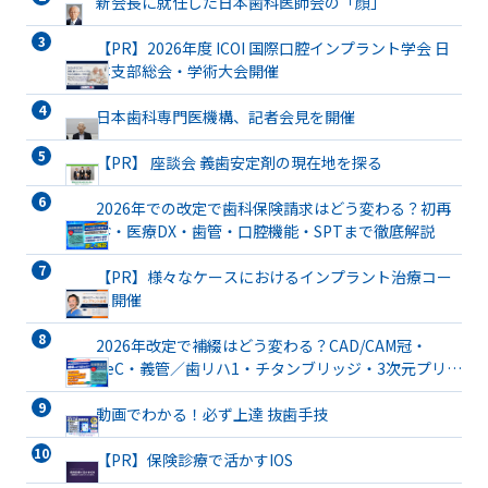
新会長に就任した日本歯科医師会の「顔」
【PR】2026年度 ICOI 国際口腔インプラント学会 日
本支部総会・学術大会開催
日本歯科専門医機構、記者会見を開催
【PR】 座談会 義歯安定剤の現在地を探る
2026年での改定で歯科保険請求はどう変わる？初再
診・医療DX・歯管・口腔機能・SPTまで徹底解説
【PR】様々なケースにおけるインプラント治療コー
ス開催
2026年改定で補綴はどう変わる？CAD/CAM冠・
TeC・義管／歯リハ1・チタンブリッジ・3次元プリン
ト有床義歯まで詳解
動画でわかる！必ず上達 抜歯手技
【PR】保険診療で活かすIOS