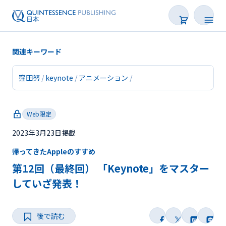
関連キーワード
窪田努
keynote
アニメーション
新着
Web限定
連載
2023年3月23日掲載
特集
帰ってきたAppleのすすめ
トピックス
第12回（最終回） 「Keynote」をマスター
していざ発表！
Web限定
後で読む
後で読む