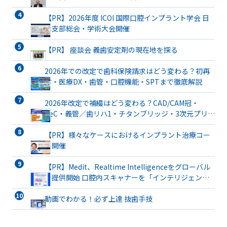
【PR】2026年度 ICOI 国際口腔インプラント学会 日
本支部総会・学術大会開催
【PR】 座談会 義歯安定剤の現在地を探る
2026年での改定で歯科保険請求はどう変わる？初再
診・医療DX・歯管・口腔機能・SPTまで徹底解説
2026年改定で補綴はどう変わる？CAD/CAM冠・
TeC・義管／歯リハ1・チタンブリッジ・3次元プリン
ト有床義歯まで詳解
【PR】様々なケースにおけるインプラント治療コー
ス開催
【PR】Medit、Realtime Intelligenceをグローバル
で提供開始 口腔内スキャナーを「インテリジェント
な臨床パートナー」へと進化
動画でわかる！必ず上達 抜歯手技