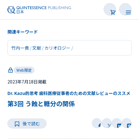
関連キーワード
竹内一貴
文献
カリオロジー
新着
Web限定
連載
2023年7月18日掲載
特集
Dr. Kazu的思考 歯科医療従事者のための文献レビューのススメ
トピックス
第3回 う蝕と糖分の関係
Web限定
後で読む
後で読む