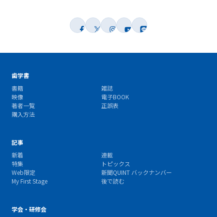
歯学書
書籍
雑誌
映像
電子BOOK
著者一覧
正誤表
購入方法
記事
新着
連載
特集
トピックス
Web限定
新聞QUINT バックナンバー
My First Stage
後で読む
学会・研修会