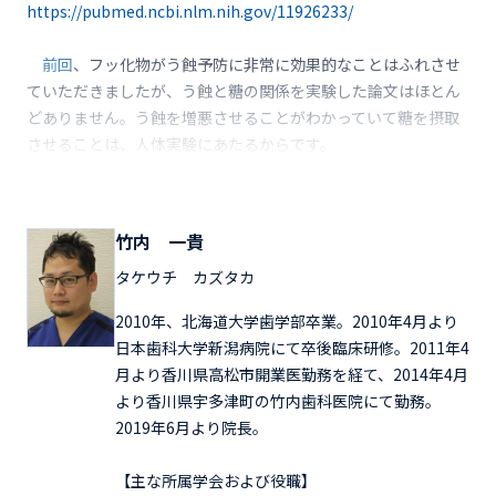
https://pubmed.ncbi.nlm.nih.gov/11926233/
前回
、フッ化物がう蝕予防に非常に効果的なことはふれさせ
ていただきましたが、う蝕と糖の関係を実験した論文はほとん
どありません。う蝕を増悪させることがわかっていて糖を摂取
させることは、人体実験にあたるからです。
竹内 一貴
タケウチ カズタカ
2010年、北海道大学歯学部卒業。2010年4月より
日本歯科大学新潟病院にて卒後臨床研修。2011年4
月より香川県高松市開業医勤務を経て、2014年4月
より香川県宇多津町の竹内歯科医院にて勤務。
2019年6月より院長。
【主な所属学会および役職】