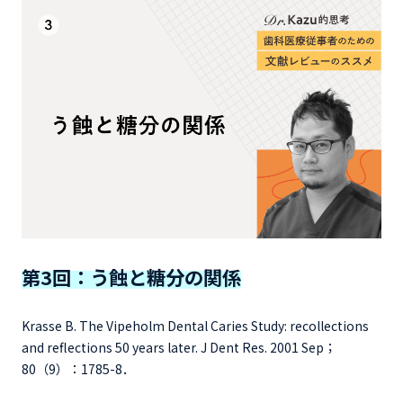
第3回：う蝕と糖分の関係
Krasse B. The Vipeholm Dental Caries Study: recollections
and reflections 50 years later. J Dent Res. 2001 Sep；
80（9）：1785-8．