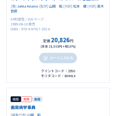
[著]
Jukka Ainamo
[監修]
山岡 昭
[共訳]
松本 健
[共訳]
高木
哲郎
A4判変型 / 216 ページ
1989-08-10 発売
ISBN：978-4-87417-292-6
20,826
定価
円
(本体 18,933円＋税10%)
カートに入れる
クイントコード：2950
モリタコード：804414
絶版
完売
書籍
歯周病学事典
[編集代表]
山岡 昭