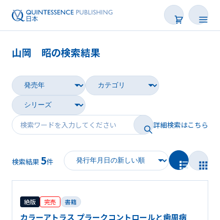
山岡 昭の検索結果
書籍
雑誌
映像
詳細検索はこちら
電子BOOK
5
著者一覧
検索結果
件
絶版
完売
書籍
カラーアトラス プラークコントロールと歯周病