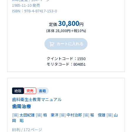
1985-11-10 発売
ISBN：978-4-87417-153-0
30,800
定価
円
(本体 28,000円＋税10%)
カートに入れる
クイントコード：1550
モリタコード：804851
絶版
完売
書籍
歯科衛生士教育マニュアル
歯周治療
[編]
太田紀雄
[編]
栢 豪洋
[編]
中村治郎
[編]
堀 俊雄
[編]
山
岡 昭
B5判 / 172 ページ