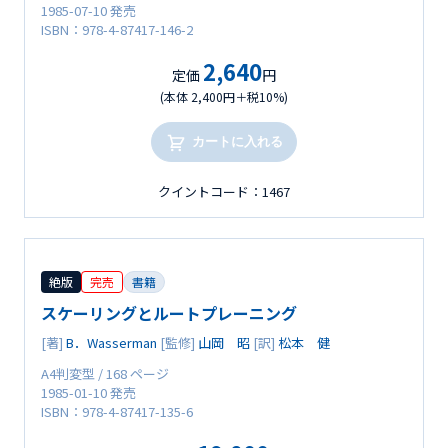
1985-07-10 発売
ISBN：978-4-87417-146-2
2,640
定価
円
(本体 2,400円＋税10%)
カートに入れる
クイントコード：1467
絶版
完売
書籍
スケーリングとルートプレーニング
[著]
B．Wasserman
[監修]
山岡 昭
[訳]
松本 健
A4判変型 / 168 ページ
1985-01-10 発売
ISBN：978-4-87417-135-6