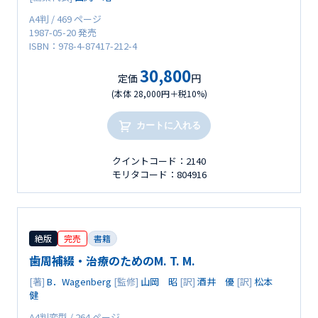
A4判 / 469 ページ
1987-05-20 発売
ISBN：978-4-87417-212-4
30,800
定価
円
(本体 28,000円＋税10%)
カートに入れる
クイントコード：2140
モリタコード：804916
絶版
完売
書籍
歯周補綴・治療のためのM. T. M.
[著]
B．Wagenberg
[監修]
山岡 昭
[訳]
酒井 優
[訳]
松本
健
A4判変型 / 264 ページ