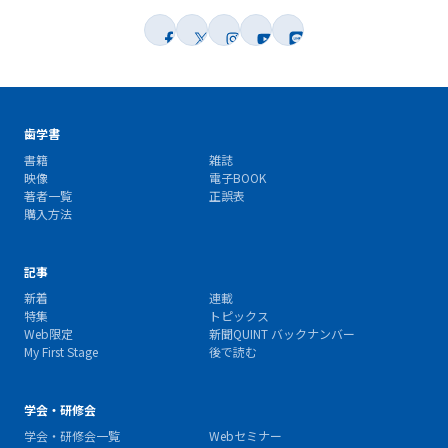
歯学書
書籍
雑誌
映像
電子BOOK
著者一覧
正誤表
購入方法
記事
新着
連載
特集
トピックス
Web限定
新聞QUINT バックナンバー
My First Stage
後で読む
学会・研修会
学会・研修会一覧
Webセミナー