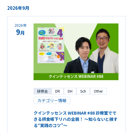
2026年9月
2026年
9
月
研修会
DR
DH
Sch
Other
カテゴリー情報
クインテッセンス WEBINAR #88 診療室でで
きる摂食嚥下リハの全貌！ ～知らないと損す
る“実践のコツ”～