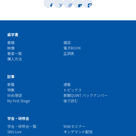
歯学書
書籍
雑誌
映像
電子BOOK
著者一覧
正誤表
購入方法
記事
新着
連載
特集
トピックス
Web限定
新聞QUINT バックナンバー
My First Stage
後で読む
学会・研修会
学会・研修会一覧
Webセミナー
SNS Live
オンデマンド配信