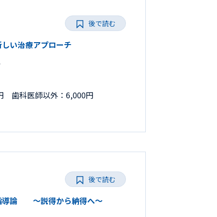
後で読む
と新しい治療アプローチ
で
円 歯科医師以外：6,000円
後で読む
の保健指導論 ～説得から納得へ～