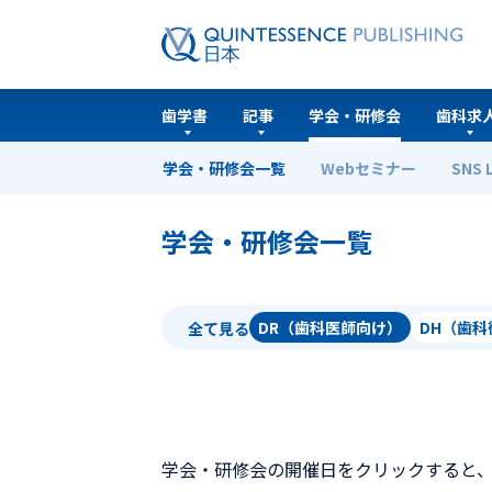
歯学書
記事
学会・研修会
歯科求
学会・研修会一覧
Webセミナー
SNS 
ホーム
学会・研修会一覧
学会・研修会一覧
DR（歯科医師向け）
DH（歯
全て見る
学会・研修会の開催日をクリックすると