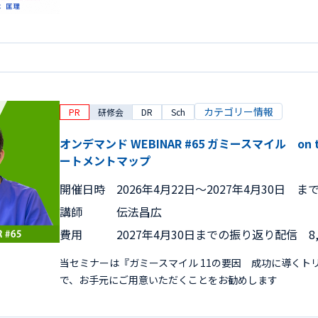
カテゴリー情報
PR
研修会
DR
Sch
オンデマンド WEBINAR #65 ガミースマイル on
ートメントマップ
開催日時
2026年4月22日〜2027年4月30日 ま
講師
伝法昌広
費用
2027年4月30日までの振り返り配信 8,
当セミナーは『ガミースマイル 11の要因 成功に導くト
で、お手元にご用意いただくことをお勧めします