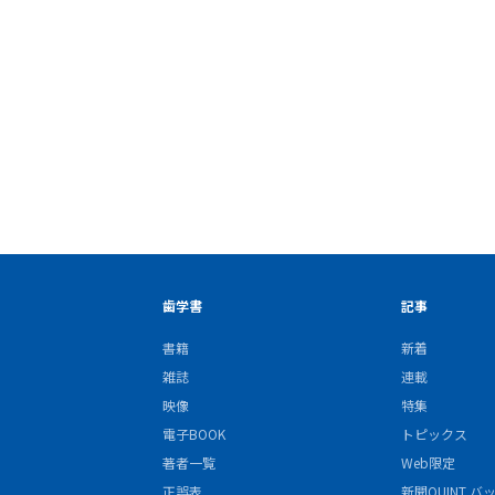
歯学書
記事
書籍
新着
雑誌
連載
映像
特集
電子BOOK
トピックス
著者一覧
Web限定
正誤表
新聞QUINT 