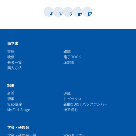
歯学書
書籍
雑誌
映像
電子BOOK
著者一覧
正誤表
購入方法
記事
新着
連載
特集
トピックス
Web限定
新聞QUINT バックナンバー
My First Stage
後で読む
学会・研修会
学会・研修会一覧
Webセミナー