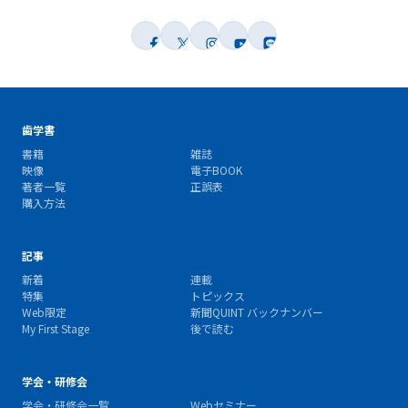
歯学書
書籍
雑誌
映像
電子BOOK
著者一覧
正誤表
購入方法
記事
新着
連載
特集
トピックス
Web限定
新聞QUINT バックナンバー
My First Stage
後で読む
学会・研修会
学会・研修会一覧
Webセミナー