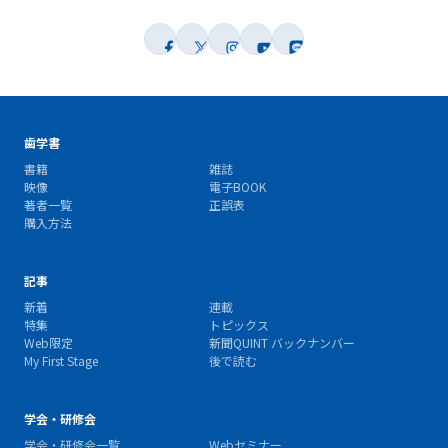
歯学書
書籍
雑誌
映像
電子BOOK
著者一覧
正誤表
購入方法
記事
新着
連載
特集
トピックス
Web限定
新聞QUINT バックナンバー
My First Stage
後で読む
学会・研修会
学会・研修会一覧
Webセミナー