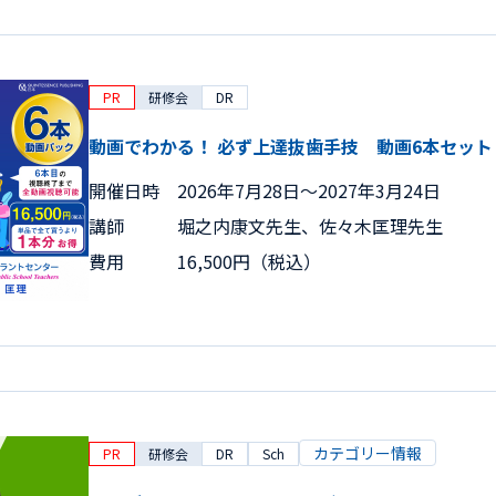
PR
研修会
DR
動画でわかる！ 必ず上達抜歯手技 動画6本セット
開催日時
2026年7月28日〜2027年3月24日
講師
堀之内康文先生、佐々木匡理先生
費用
16,500円（税込）
カテゴリー情報
PR
研修会
DR
Sch