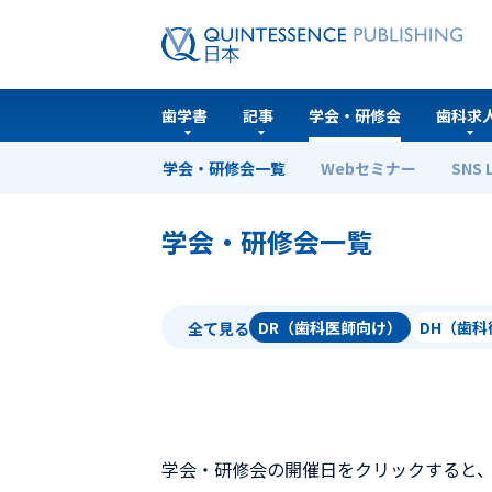
歯学書
記事
学会・研修会
歯科求
学会・研修会一覧
Webセミナー
SNS 
ホーム
学会・研修会一覧
学会・研修会一覧
DR（歯科医師向け）
DH（歯
全て見る
学会・研修会の開催日をクリックすると