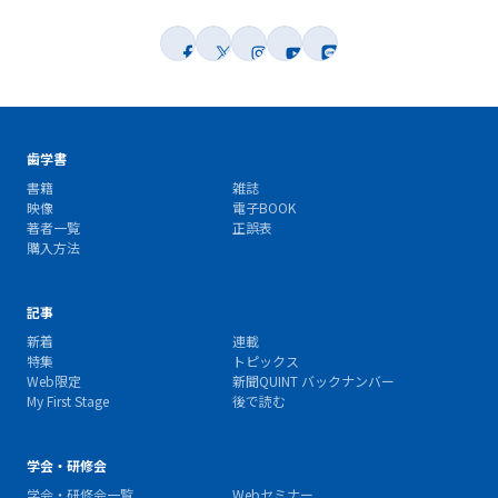
歯学書
書籍
雑誌
映像
電子BOOK
著者一覧
正誤表
購入方法
記事
新着
連載
特集
トピックス
Web限定
新聞QUINT バックナンバー
My First Stage
後で読む
学会・研修会
学会・研修会一覧
Webセミナー