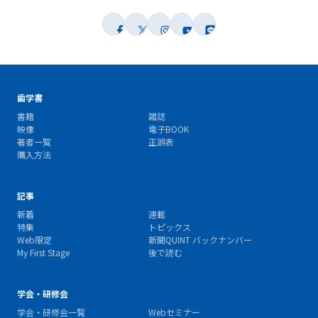
歯学書
書籍
雑誌
映像
電子BOOK
著者一覧
正誤表
購入方法
記事
新着
連載
特集
トピックス
Web限定
新聞QUINT バックナンバー
My First Stage
後で読む
学会・研修会
学会・研修会一覧
Webセミナー