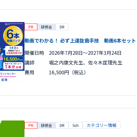
PR
研修会
DR
動画でわかる！ 必ず上達抜歯手技 動画6本セット
開催日時
2026年7月28日〜2027年3月24日
講師
堀之内康文先生、佐々木匡理先生
費用
16,500円（税込）
カテゴリー情報
PR
研修会
DR
Sch