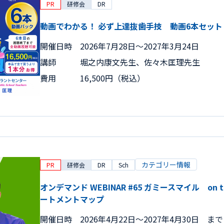
PR
研修会
DR
動画でわかる！ 必ず上達抜歯手技 動画6本セット
開催日時
2026年7月28日〜2027年3月24日
講師
堀之内康文先生、佐々木匡理先生
費用
16,500円（税込）
カテゴリー情報
PR
研修会
DR
Sch
オンデマンド WEBINAR #65 ガミースマイル on 
ートメントマップ
開催日時
2026年4月22日〜2027年4月30日 まで