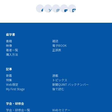
歯学書
書籍
雑誌
映像
電子BOOK
著者一覧
正誤表
購入方法
記事
新着
連載
特集
トピックス
Web限定
新聞QUINT バックナンバー
My First Stage
後で読む
学会・研修会
学会・研修会一覧
Webセミナー