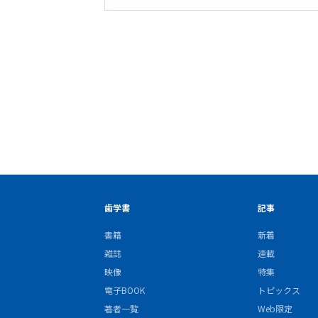
歯学書
記事
書籍
新着
雑誌
連載
映像
特集
電子BOOK
トピックス
著者一覧
Web限定