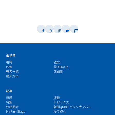
歯学書
書籍
雑誌
映像
電子BOOK
著者一覧
正誤表
購入方法
記事
新着
連載
特集
トピックス
Web限定
新聞QUINT バックナンバー
My First Stage
後で読む