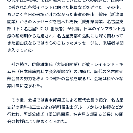
に残された各種イベントに向けた抱負などを述べた。その後、
あいにく当日の来場が叶わなかった来賓の細山 愃氏（新潟県
開業）からのメッセージを吉木邦男氏（愛知県開業、名古屋支
部〔旧：名古屋SJCD〕創設者）が代読。日本のインプラント治
療の黎明期から活躍され、名古屋支部の活動にも深く関わって
きた細山氏ならではの心のこもったメッセージに、来場者は聞
き入っていた。
引き続き、伊藤雄策氏（大阪府開業）が故・レイモンド・キ
ム氏（日本臨床歯科学会名誉顧問）の功績と、歴代の名古屋支
部会員の努力を称えつつ乾杯の音頭を取ると、会場は和やかな
雰囲気に包まれた。
その後、会場では吉木邦男氏による歴代会長の紹介、名古屋
支部の歯科技工士および歯科衛生士グループからの挨拶などが
行われ、阿部公成氏（愛知県開業、名古屋支部副支部長）の閉
会の挨拶により締めくくられた。