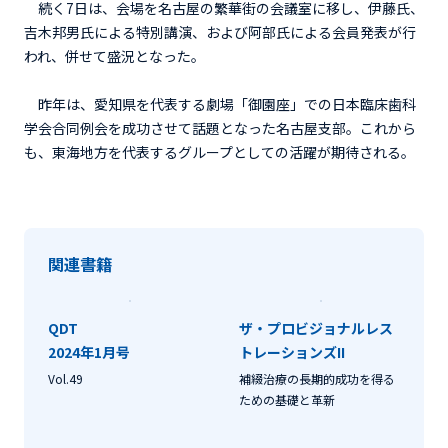
続く7日は、会場を名古屋の繁華街の会議室に移し、伊藤氏、
吉木邦男氏による特別講演、および阿部氏による会員発表が行
われ、併せて盛況となった。
昨年は、愛知県を代表する劇場「御園座」での日本臨床歯科
学会合同例会を成功させて話題となった名古屋支部。これから
も、東海地方を代表するグループとしての活躍が期待される。
関連書籍
QDT
ザ・プロビジョナルレス
2024年1月号
トレーションズII
Vol.49
補綴治療の長期的成功を得る
ための基礎と革新