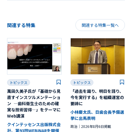
関連する特集
関連する特集一覧へ
トピックス
トピックス
萬田久美子氏が「基礎から見
「過去を識り、明日を語り、
直すインスツルメンテーショ
今を実行する」を組織運営の
ン ―歯科衛生士のための確
要諦に
実な技術習得―」をテーマに
小林慶太氏、日歯会長予備選
Web講演
挙に出馬表明
クインテッセンス出版株式会
政治
2026年8月6日掲載
社、第93回WEBINARを開催