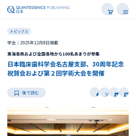
トピックス
学会｜2025年12月8日掲載
東海各県および全国各地から100名あまりが参集
新着
日本臨床歯科学会名古屋支部、30周年記念
連載
祝賀会および第２回学術大会を開催
特集
後で読む
トピックス
Web限定
後で読む