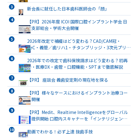
新会長に就任した日本歯科医師会の「顔」
【PR】2026年度 ICOI 国際口腔インプラント学会 日
本支部総会・学術大会開催
2026年改定で補綴はどう変わる？CAD/CAM冠・
TeC・義管／歯リハ1・チタンブリッジ・3次元プリン
ト有床義歯まで詳解
2026年での改定で歯科保険請求はどう変わる？初再
診・医療DX・歯管・口腔機能・SPTまで徹底解説
【PR】 座談会 義歯安定剤の現在地を探る
【PR】様々なケースにおけるインプラント治療コー
ス開催
【PR】Medit、Realtime Intelligenceをグローバル
で提供開始 口腔内スキャナーを「インテリジェント
な臨床パートナー」へと進化
動画でわかる！必ず上達 抜歯手技