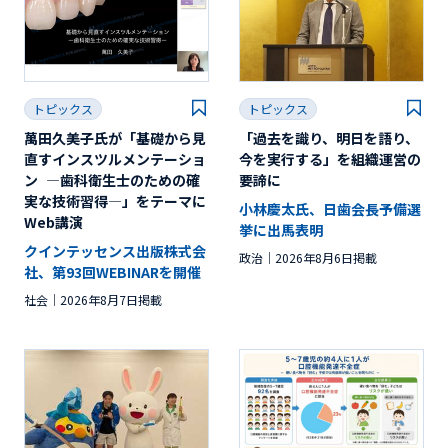
トピックス
トピックス
萬田久美子氏が「基礎から見
「過去を識り、明日を語り、
直すインスツルメンテーショ
今を実行する」を組織運営の
ン ―歯科衛生士のための確
要諦に
実な技術習得―」をテーマに
小林慶太氏、日歯会長予備選
Web講演
挙に出馬表明
クインテッセンス出版株式会
政治
2026年8月6日掲載
社、第93回WEBINARを開催
社会
2026年8月7日掲載