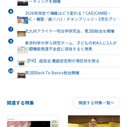
ミーティングを開催
2026年改定で補綴はどう変わる？CAD/CAM冠・
TeC・義管／歯リハ1・チタンブリッジ・3次元プリン
ト有床義歯まで詳解
北九州アライナー咬合学研究会、第2回総会を開催
東京科学大学ら研究チーム、子どもの約4人に1人が
口腔機能発達不全症に該当すると発表
【PR】 座談会 義歯安定剤の現在地を探る
第1回Back To Basics総会開催
関連する特集
関連する特集一覧へ