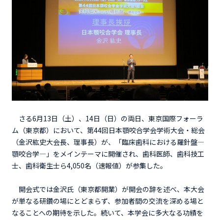
さる6月13日（土）、14日（日）の両日、東京国際フォーラ
ム（東京都）において、第44回日本顎咬合学会学術大会・総会
（金沢紘史大会長、理事長）が、「臨床歯科における羅針盤―
顎咬合学―」をメインテーマに開催され、歯科医師、歯科技工
士、歯科衛生士ら4,050名（速報値）が参集した。
開会式では金沢氏（東京都開業）が開会の辞を述べ、本大会
が単なる研鑽の場にとどまらず、参加者間の交流を深める場と
なることへの期待を示した。続いて、本学会に多大なる功績を