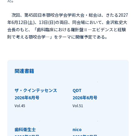
た。
次回、第45回日本顎咬合学会学術大会・総会は、きたる2027
年6月12日(土)、13日(日)の両日、同会場において、金沢紘史大
会長のもと、「歯科臨床における羅針盤Ⅱ―エビデンスと経験
則で考える顎咬合学―」をテーマに開催予定である。
関連書籍
ザ・クインテッセンス
QDT
2026年6月号
2026年6月号
Vol.45
Vol.51
歯科衛生士
nico