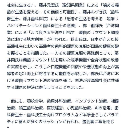
社会に生きる」、藤井元宏氏（愛知県開業）による「噛める義
歯が生活を変える―その価値と可能性」、藤井みづき氏（歯科
衛生士、藤井歯科医院）による「患者の生活を考える 咀嚼リ
ハビリテーションと歯科衛生士の意義」、鄭 繼祥氏（台湾開
業）による「より良き太平洋を目指す 義歯のリマウント調整
法における地方創生」が行われた。秋山氏は、日本が迎えた超
高齢社会において高齢者の歯科的課題の克服が国民の健康の鍵
を握ることを指摘した。一方その課題克服の実践例として、藤
井両氏は義歯リマウント法を用いた咀嚼機能や全身状態の改善
の実際を示し、こうした口腔機能の回復や栄養状態の向上が高
齢者のQOL向上に寄与する可能性を示唆した。鄭氏は台湾にお
ける義歯リマウント法の実践を通じ、同法が超高齢社会に共通
する課題の解決に寄与しうることを示した。
他にも、顎咬合学、歯周外科治療、インプラント治療、補綴
治療、矯正歯科治療、医院経営、小児歯科治療、AIの活用、歯
科衛生士・歯科技工士向けプログラムなど本学会らしくバラエ
ティに富んだ多くのセッションが行われ、盛会裏に幕を閉じ