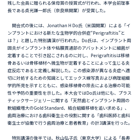
残した会員に贈られる保母賞の授賞式が行われ、本学会前理事
長である貞光謙一郎氏（奈良県開業）が受賞した。
開会式の後には、Jonathan H Do氏（米国開業）による「イ
ンプラントにおける新たな生物学的合併症“Perigraftitis”と
は？」と題した特別講演が行われた。Do氏は、インプラント周
囲炎がインプラント体や粘膜貫通部のアバットメントに細菌が
定着することで引き起こされるのに対し、Perigraftitisは移植
骨あるいは骨移植材へ微生物が定着することによって生じる炎
症反応であると定義し解説した。この感染源が異なる炎症へ適
切に対処するための知識としてエックス線写真および病理組織
学的所見を示すとともに、感染移植骨の除去による治療の可能
性や予防の重要性を示した。本大会ではDo氏は他にも、プラス
ティックサージェリーに関する「天然歯とインプラント周囲の
軟組織増大のGold Standard、結合組織移植を追い求める」、
歯周治療における歯科衛生士の役割に関する「歯科医師と歯科
衛生士が協働で行う歯周治療と患者教育」の計3講演を行った。
特別講演の後半では、秋山弘子氏（東京大学）による「長寿