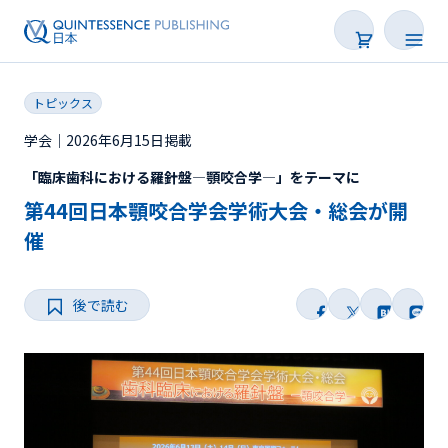
トピックス
学会｜2026年6月15日掲載
「臨床歯科における羅針盤―顎咬合学―」をテーマに
新着
第44回日本顎咬合学会学術大会・総会が開
連載
催
特集
後で読む
トピックス
Web限定
後で読む