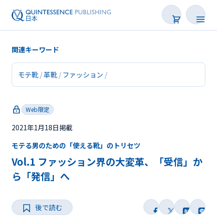
関連キーワード
モテ靴
革靴
ファッション
新着
Web限定
連載
2021年1月18日掲載
特集
モテる男のための「使える靴」のトリセツ
トピックス
Vol.1 ファッション界の大変革、「受信」か
ら「発信」へ
Web限定
後で読む
後で読む