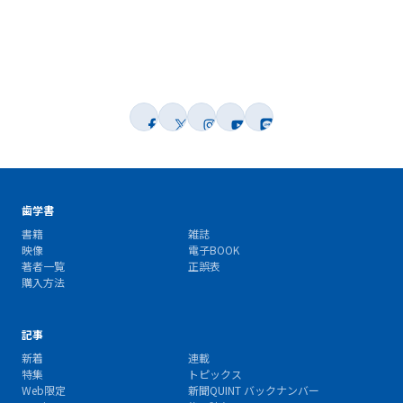
歯学書
書籍
雑誌
映像
電子BOOK
著者一覧
正誤表
購入方法
記事
新着
連載
特集
トピックス
Web限定
新聞QUINT バックナンバー