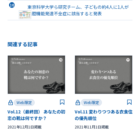
ト有床義歯まで詳解
東京科学大学ら研究チーム、子どもの約4人に1人が
口腔機能発達不全症に該当すると発表
関連する記事
Web限定
Web限定
Vol.12（最終回） あなたの初
Vol.11 変わりつつある衣食住
恋の靴は何ですか？
の優先順位
2021年12月1日掲載
2021年11月1日掲載