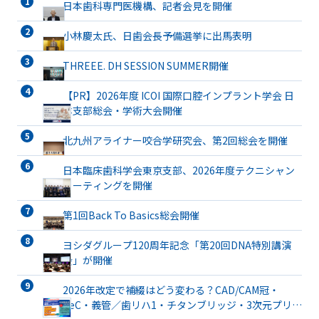
日本歯科専門医機構、記者会見を開催
小林慶太氏、日歯会長予備選挙に出馬表明
THREEE. DH SESSION SUMMER開催
【PR】2026年度 ICOI 国際口腔インプラント学会 日
本支部総会・学術大会開催
北九州アライナー咬合学研究会、第2回総会を開催
日本臨床歯科学会東京支部、2026年度テクニシャン
ミーティングを開催
第1回Back To Basics総会開催
ヨシダグループ120周年記念「第20回DNA特別講演
会」が開催
2026年改定で補綴はどう変わる？CAD/CAM冠・
TeC・義管／歯リハ1・チタンブリッジ・3次元プリン