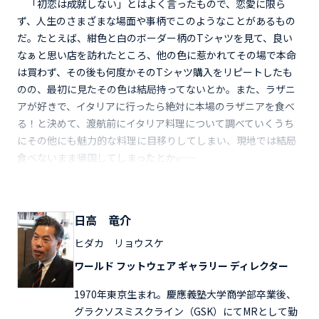
「初恋は成就しない」とはよく言ったもので、恋愛に限ら
ず、人生のさまざまな場面や事柄でこのようなことがあるもの
だ。たとえば、紺色と白のボーダー柄のTシャツを見て、良い
なぁと思い店を訪れたところ、他の色に惹かれてその場で本命
は買わず、その後も何度かそのTシャツ購入をリピートしたも
のの、最初に見たその色は結局持ってないとか。また、ラザニ
アが好きで、イタリアに行ったら絶対に本場のラザニアを食べ
る！と決めて、渡航前にイタリア料理について調べていくうち
にその他にも魅力的な料理に目移りしてしまい、現地では結局
食べないまま帰国してしまったとか――。
日高 竜介
ヒダカ リョウスケ
ワールド フットウェア ギャラリー ディレクター
1970年東京生まれ。慶應義塾大学商学部卒業後、
グラクソスミスクライン（GSK）にてMRとして勤