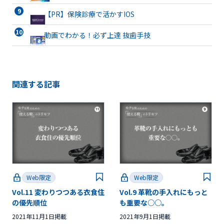
ト有床義歯まで詳解
【PR】保険診療で活かすIOS
動画でわかる！必ず上達 抜歯手技
関連する記事
Web限定
Web限定
Vol.11 変わりつつある衣食住
Vol.9 革靴の手入れにもっと
の優先順位
も重要な○○。
2021年11月1日掲載
2021年9月1日掲載