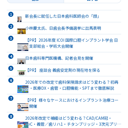
新会長に就任した日本歯科医師会の「顔」
小林慶太氏、日歯会長予備選挙に出馬表明
【PR】2026年度 ICOI 国際口腔インプラント学会 日
本支部総会・学術大会開催
日本歯科専門医機構、記者会見を開催
【PR】 座談会 義歯安定剤の現在地を探る
2026年での改定で歯科保険請求はどう変わる？初再
診・医療DX・歯管・口腔機能・SPTまで徹底解説
【PR】様々なケースにおけるインプラント治療コー
ス開催
2026年改定で補綴はどう変わる？CAD/CAM冠・
TeC・義管／歯リハ1・チタンブリッジ・3次元プリン