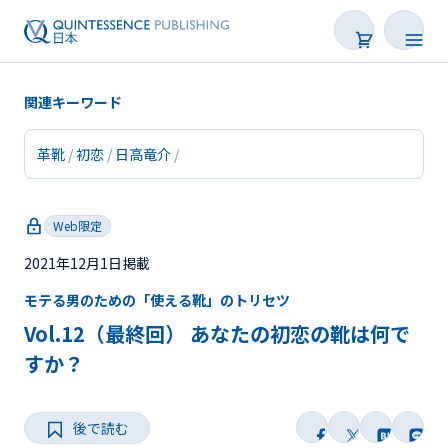
関連キーワード
革靴
初恋
日高竜介
新着
Web限定
連載
2021年12月1日掲載
特集
モテる男のための「使える靴」のトリセツ
トピックス
Vol.12（最終回） あなたの初恋の靴は何で
すか？
Web限定
後で読む
後で読む