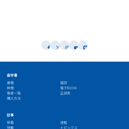
歯学書
書籍
雑誌
映像
電子BOOK
著者一覧
正誤表
購入方法
記事
新着
連載
特集
トピックス