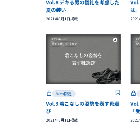
Vol.8 デキる男の儀礼を考慮した
Vo
夏の装い
は
2021年8月1日掲載
202
Web限定
Vol.3 着こなしの姿勢を表す靴選
Vo
び
「
2021年3月1日掲載
202