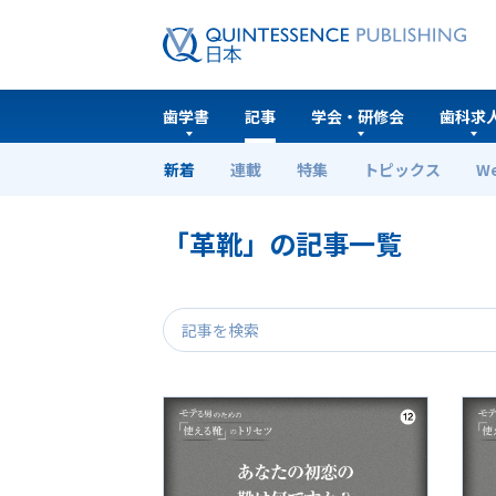
歯学書
記事
学会・研修会
歯科求
新着
連載
特集
トピックス
W
ホーム
記事
「革靴」の記事一覧