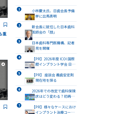
小林慶太氏、日歯会長予備
選挙に出馬表明
新会長に就任した日本歯科
医師会の「顔」
も重
日本歯科専門医機構、記者
会見を開催
【PR】2026年度 ICOI 国際
口腔インプラント学会 日本
支部総会・学術大会開催
【PR】 座談会 義歯安定剤
の現在地を探る
2026年での改定で歯科保険
請求はどう変わる？初再
診・医療DX・歯管・口腔機
能・SPTまで徹底解説
【PR】様々なケースにおけ
るインプラント治療コース