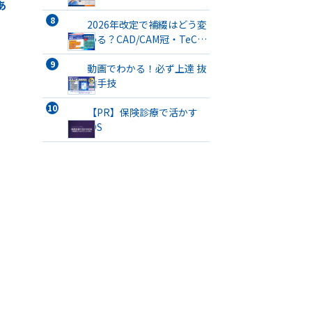
あ
開催
2026年改定で補綴はどう変
わる？CAD/CAM冠・TeC・
義管／歯リハ1・チタンブリ
ッジ・3次元プリント有床義
動画でわかる！必ず上達 抜
歯まで詳解
歯手技
【PR】保険診療で活かす
IOS