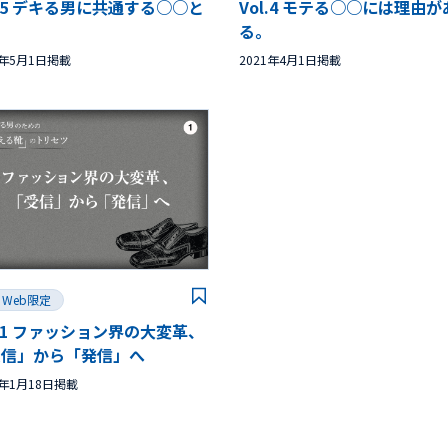
l.5 デキる男に共通する○○と
Vol.4 モテる○○には理由が
。
る。
1年5月1日掲載
2021年4月1日掲載
Web限定
l.1 ファッション界の大変革、
受信」から「発信」へ
1年1月18日掲載