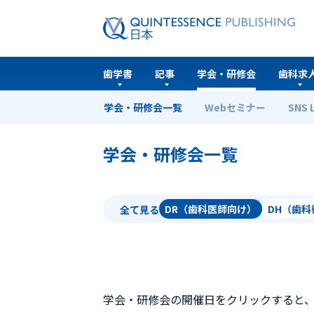
歯学書
記事
学会・研修会
歯科求
学会・研修会一覧
Webセミナー
SNS 
ホーム
学会・研修会一覧
学会・研修会一覧
DR（歯科医師向け）
DH（歯
全て見る
学会・研修会の開催日をクリックすると