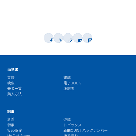
歯学書
書籍
雑誌
映像
電子BOOK
著者一覧
正誤表
購入方法
記事
新着
連載
特集
トピックス
Web限定
新聞QUINT バックナンバー
My First Stage
後で読む