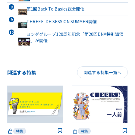
ト有床義歯まで詳解
第1回Back To Basics総会開催
THREEE. DH SESSION SUMMER開催
ヨシダグループ120周年記念「第20回DNA特別講演
会」が開催
関連する特集
関連する特集一覧へ
特集
特集