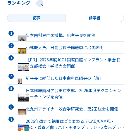
ランキング
記事
歯学書
日本歯科専門医機構、記者会見を開催
小林慶太氏、日歯会長予備選挙に出馬表明
【PR】2026年度 ICOI 国際口腔インプラント学会 日
本支部総会・学術大会開催
新会長に就任した日本歯科医師会の「顔」
日本臨床歯科学会東京支部、2026年度テクニシャン
ミーティングを開催
北九州アライナー咬合学研究会、第2回総会を開催
2026年改定で補綴はどう変わる？CAD/CAM冠・
TeC・義管／歯リハ1・チタンブリッジ・3次元プリン