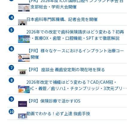
【PR】2026年度 ICOI 国際口腔インプラント学会 日
本支部総会・学術大会開催
日本歯科専門医機構、記者会見を開催
2026年での改定で歯科保険請求はどう変わる？初再
診・医療DX・歯管・口腔機能・SPTまで徹底解説
【PR】様々なケースにおけるインプラント治療コー
ス開催
【PR】 座談会 義歯安定剤の現在地を探る
2026年改定で補綴はどう変わる？CAD/CAM冠・
TeC・義管／歯リハ1・チタンブリッジ・3次元プリン
ト有床義歯まで詳解
【PR】保険診療で活かすIOS
動画でわかる！必ず上達 抜歯手技