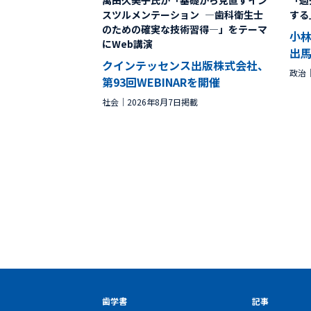
萬田久美子氏が「基礎から見直すイン
「過
スツルメンテーション ―歯科衛生士
する
のための確実な技術習得―」をテーマ
小
にWeb講演
出
クインテッセンス出版株式会社、
政治
第93回WEBINARを開催
社会
2026年8月7日掲載
歯学書
記事