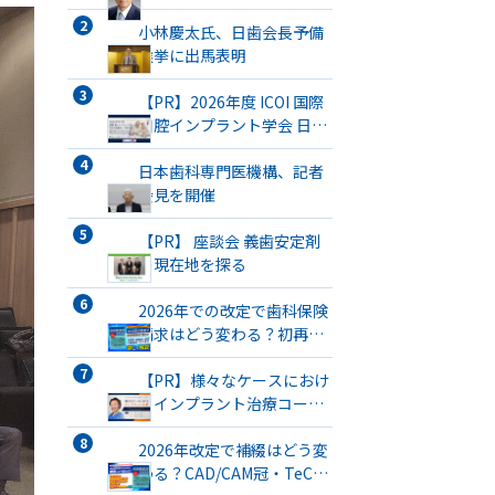
小林慶太氏、日歯会長予備
選挙に出馬表明
【PR】2026年度 ICOI 国際
口腔インプラント学会 日本
支部総会・学術大会開催
日本歯科専門医機構、記者
会見を開催
【PR】 座談会 義歯安定剤
の現在地を探る
2026年での改定で歯科保険
請求はどう変わる？初再
診・医療DX・歯管・口腔機
能・SPTまで徹底解説
【PR】様々なケースにおけ
るインプラント治療コース
開催
2026年改定で補綴はどう変
わる？CAD/CAM冠・TeC・