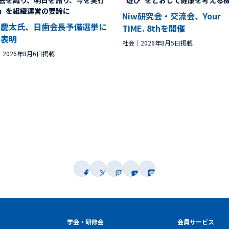
去を識り、明日を語り、今を実行
“遊び”をとおして健康を考える
」を組織運営の要諦に
Niw研究会・交流会、Your
林慶太氏、日歯会長予備選挙に
TIME. 8thを開催
馬表明
社会
2026年8月5日掲載
2026年8月6日掲載
学会・研修会
会員サービス