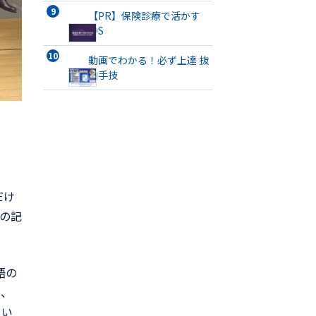
義管／歯リハ1・チタンブリ
ッジ・3次元プリント有床義
【PR】保険診療で活かす
歯まで詳解
IOS
動画でわかる！必ず上達 抜
歯手技
だけ
その記
英語の
に、
てい