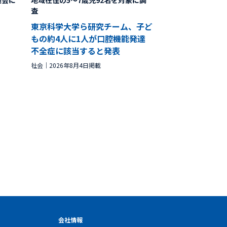
機会に
地域在住の5～7歳児92名を対象に調
査
東京科学大学ら研究チーム、子ど
もの約4人に1人が口腔機能発達
不全症に該当すると発表
社会
2026年8月4日掲載
会社情報