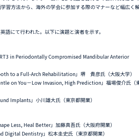
語学習方法から、海外の学会に参加する際のマナーなど幅広く
英語にて行われた。以下に演題と演者を示す。
RT3 in Periodontally Compromised Mandibular Anterior
le Tooth to a Full-Arch Rehabilitation」堺 貴彦氏（大阪大学）
 Gentle on You－Low Invasion, High Prediction」福場俊介氏
nt Around Implants」小川雄大氏（東京都開業）
re, Shape Less, Heal Better」加藤真吾氏（大阪府開業）
rapy and Digital Dentistry」松本圭史氏（東京都開業）