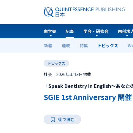
歯学書
記事
学会・研修会
歯科求
新着
連載
特集
トピックス
W
ホーム
トピックス
SGIE 1st Anniversary 開催
トピックス
社会｜2026年3月3日掲載
「Speak Dentistry in Engl
SGIE 1st Anniversary 開催
後で読む