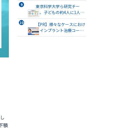
東京科学大学ら研究チー
ム、子どもの約4人に1人が
口腔機能発達不全症に該当
すると発表
【PR】様々なケースにおけ
るインプラント治療コース
開催
し
下顎