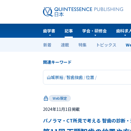
歯学書
記事
学会・研修会
歯科求
新着
連載
特集
トピックス
W
ホーム
Web限定
第11回 下顎智歯の位置や方向
関連キーワード
山城崇裕
智歯抜歯
位置
Web限定
2024年11月1日掲載
パノラマ・CT所見で考える 智歯の診断