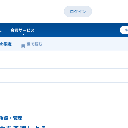
ログイン
人
会員サービス
eb限定
後で読む
を予測しよう
・治療・管理