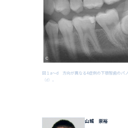
図１a～d 方向が異なる4症例の下顎智歯のパノ
（d）。
山城 崇裕