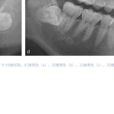
ラマX線写真。47歳男性（a）。20歳男性（b）。23歳男性（c）。32