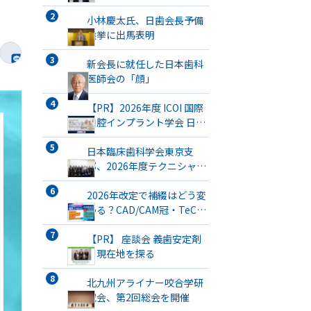
小林慶太氏、日歯会長予備
選挙に出馬表明
新会長に就任した日本歯科
医師会の「顔」
【PR】2026年度 ICOI 国際
口腔インプラント学会 日本
支部総会・学術大会開催
日本臨床歯科学会東京支
部、2026年度テクニシャン
ミーティングを開催
2026年改定で補綴はどう変
わる？CAD/CAM冠・TeC・
義管／歯リハ1・チタンブリ
ッジ・3次元プリント有床義
【PR】 座談会 義歯安定剤
歯まで詳解
の現在地を探る
北九州アライナー咬合学研
究会、第2回総会を開催