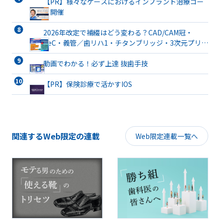
【PR】様々なケースにおけるインプラント治療コー
ス開催
2026年改定で補綴はどう変わる？CAD/CAM冠・
TeC・義管／歯リハ1・チタンブリッジ・3次元プリン
ト有床義歯まで詳解
動画でわかる！必ず上達 抜歯手技
【PR】保険診療で活かすIOS
関連するWeb限定の連載
Web限定連載一覧へ