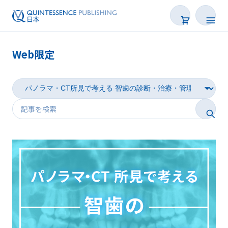
Web限定
新着
連載
特集
トピックス
Web限定
後で読む