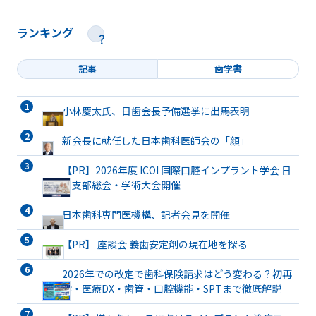
ランキング
記事
歯学書
小林慶太氏、日歯会長予備選挙に出馬表明
新会長に就任した日本歯科医師会の「顔」
【PR】2026年度 ICOI 国際口腔インプラント学会 日
本支部総会・学術大会開催
日本歯科専門医機構、記者会見を開催
【PR】 座談会 義歯安定剤の現在地を探る
2026年での改定で歯科保険請求はどう変わる？初再
診・医療DX・歯管・口腔機能・SPTまで徹底解説