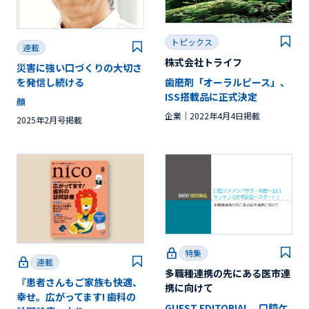
トピックス
連載
株式会社トライフ
災害に強い口づくりの大切さ
歯磨剤「オーラルピース」、
を発信し続ける
ISS搭載品に正式決定
顔
企業
2022年4月4日掲載
2025年2月号掲載
特集
連載
多職種連携の先にある医市連
『患者さんもご家族も快適、
携に向けて
幸せ。広がってます! 歯科の
GUEST EDITORIAL 口腔ケ