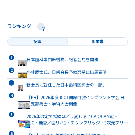
ランキング
記事
歯学書
日本歯科専門医機構、記者会見を開催
小林慶太氏、日歯会長予備選挙に出馬表明
新会長に就任した日本歯科医師会の「顔」
【PR】2026年度 ICOI 国際口腔インプラント学会 日
本支部総会・学術大会開催
2026年改定で補綴はどう変わる？CAD/CAM冠・
TeC・義管／歯リハ1・チタンブリッジ・3次元プリン
ト有床義歯まで詳解