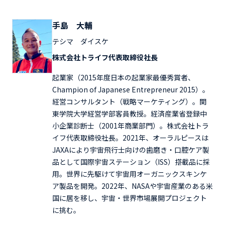
手島 大輔
テシマ ダイスケ
株式会社トライフ代表取締役社長
起業家（2015年度日本の起業家最優秀賞者、
Champion of Japanese Entrepreneur 2015）。
経営コンサルタント（戦略マーケティング）。関
東学院大学経営学部客員教授。経済産業省登録中
小企業診断士（2001年商業部門）。株式会社トラ
イフ代表取締役社長。2021年、オーラルピースは
JAXAにより宇宙飛行士向けの歯磨き・口腔ケア製
品として国際宇宙ステーション（ISS）搭載品に採
用。世界に先駆けて宇宙用オーガニックスキンケ
ア製品を開発。2022年、NASAや宇宙産業のある米
国に居を移し、宇宙・世界市場展開プロジェクト
に挑む。