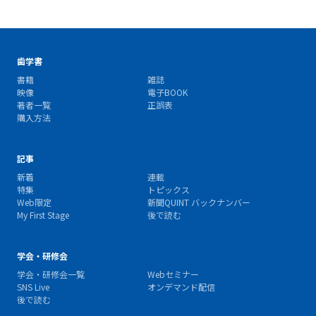
歯学書
書籍
雑誌
映像
電子BOOK
著者一覧
正誤表
購入方法
記事
新着
連載
特集
トピックス
Web限定
新聞QUINT バックナンバー
My First Stage
後で読む
学会・研修会
学会・研修会一覧
Webセミナー
SNS Live
オンデマンド配信
後で読む