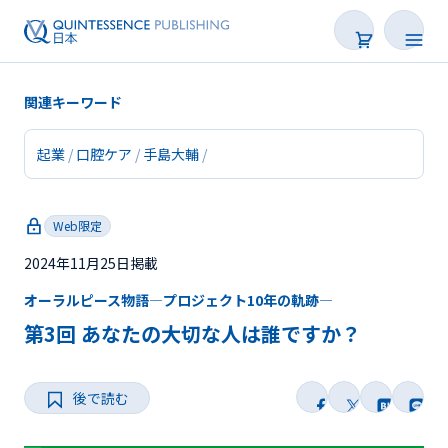
関連キーワード
起業
口腔ケア
手島大輔
新着
Web限定
連載
2024年11月25日掲載
特集
オーラルピース物語―プロジェクト10年の軌跡―
トピックス
第3回 あなたの大切な人は誰ですか？
Web限定
後で読む
後で読む