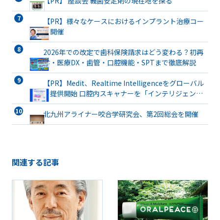
【PR】 座談会 義歯安定剤の現在地を探る
【PR】様々なケースにおけるインプラント治療コー
ス開催
2026年での改定で歯科保険請求はどう変わる？初再
診・医療DX・歯管・口腔機能・SPTまで徹底解説
【PR】Medit、Realtime Intelligenceをグローバル
で提供開始 口腔内スキャナーを「インテリジェント
な臨床パートナー」へと進化
北九州アライナー咬合学研究会、第2回総会を開催
関連する記事