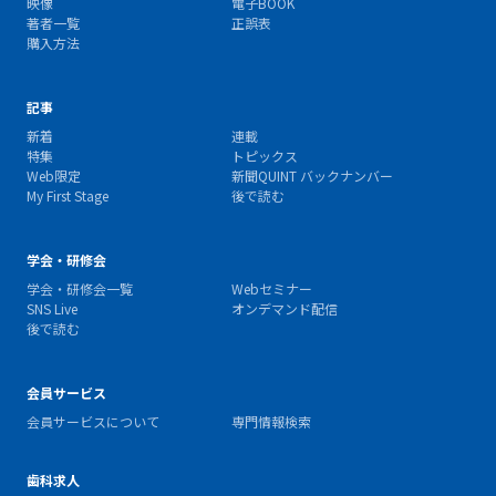
映像
電子BOOK
著者一覧
正誤表
購入方法
記事
新着
連載
特集
トピックス
Web限定
新聞QUINT バックナンバー
My First Stage
後で読む
学会・研修会
学会・研修会一覧
Webセミナー
SNS Live
オンデマンド配信
後で読む
会員サービス
会員サービスについて
専門情報検索
歯科求人