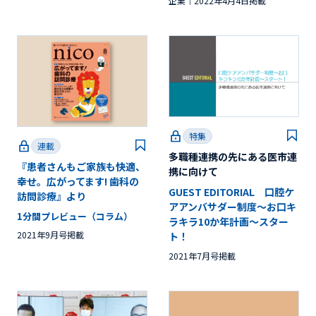
企業
2022年4月4日掲載
特集
連載
多職種連携の先にある医市連
『患者さんもご家族も快適、
携に向けて
幸せ。広がってます! 歯科の
GUEST EDITORIAL 口腔ケ
訪問診療』より
アアンバサダー制度〜お口キ
1分間プレビュー（コラム）
ラキラ10か年計画〜スター
2021年9月号掲載
ト！
2021年7月号掲載