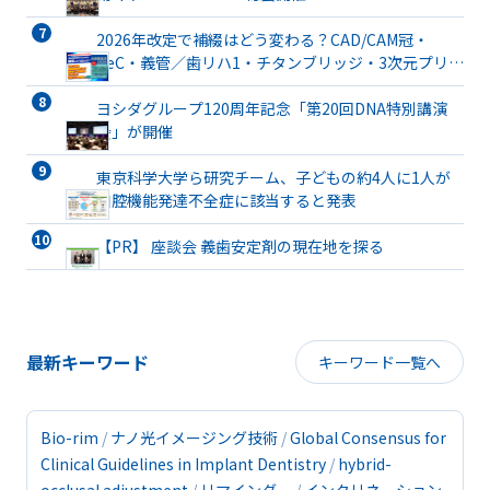
2026年改定で補綴はどう変わる？CAD/CAM冠・
TeC・義管／歯リハ1・チタンブリッジ・3次元プリン
ト有床義歯まで詳解
ヨシダグループ120周年記念「第20回DNA特別講演
会」が開催
東京科学大学ら研究チーム、子どもの約4人に1人が
口腔機能発達不全症に該当すると発表
【PR】 座談会 義歯安定剤の現在地を探る
最新キーワード
キーワード一覧へ
Bio-rim
ナノ光イメージング技術
Global Consensus for
Clinical Guidelines in Implant Dentistry
hybrid-