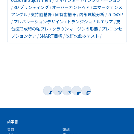
occlusal adjustment
リマインダー
インクリネーション
3D プリンティング
オーバーカントゥア
エマージェンス
アングル
支持歯槽骨
固有歯槽骨
内部環境分析
５つのP
プレパレーションデザイン
トランジショナルエリア
支
台歯形成時の軸ブレ
クラウンマージンの形態
プレコンセ
プションケア
SMART目標
改訂水飲みテスト
歯学書
書籍
雑誌