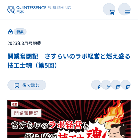
特集
2023年8月号掲載
開業奮闘記 さすらいのラボ経営と燃え盛る
新着
技工士魂（第5回）
連載
後で読む
特集
トピックス
Web限定
後で読む