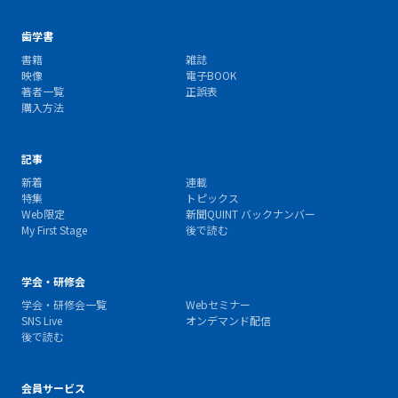
歯学書
書籍
雑誌
映像
電子BOOK
著者一覧
正誤表
購入方法
記事
新着
連載
特集
トピックス
Web限定
新聞QUINT バックナンバー
My First Stage
後で読む
学会・研修会
学会・研修会一覧
Webセミナー
SNS Live
オンデマンド配信
後で読む
会員サービス