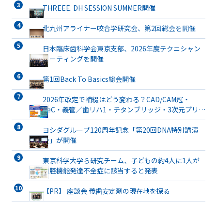
THREEE. DH SESSION SUMMER開催
北九州アライナー咬合学研究会、第2回総会を開催
日本臨床歯科学会東京支部、2026年度テクニシャン
ミーティングを開催
第1回Back To Basics総会開催
2026年改定で補綴はどう変わる？CAD/CAM冠・
TeC・義管／歯リハ1・チタンブリッジ・3次元プリン
ト有床義歯まで詳解
ヨシダグループ120周年記念「第20回DNA特別講演
会」が開催
東京科学大学ら研究チーム、子どもの約4人に1人が
口腔機能発達不全症に該当すると発表
【PR】 座談会 義歯安定剤の現在地を探る