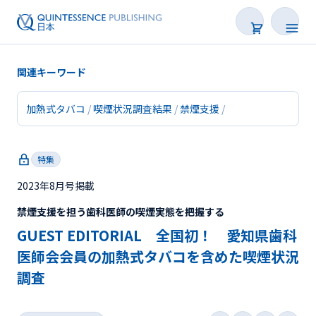
関連キーワード
加熱式タバコ
喫煙状況調査結果
禁煙支援
新着
特集
連載
2023年8月号掲載
特集
禁煙支援を担う歯科医師の喫煙実態を把握する
トピックス
GUEST EDITORIAL 全国初！ 愛知県歯科
医師会会員の加熱式タバコを含めた喫煙状況
Web限定
調査
後で読む