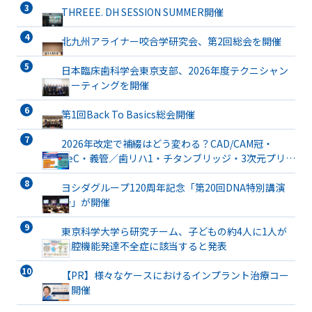
THREEE. DH SESSION SUMMER開催
北九州アライナー咬合学研究会、第2回総会を開催
日本臨床歯科学会東京支部、2026年度テクニシャン
ミーティングを開催
第1回Back To Basics総会開催
2026年改定で補綴はどう変わる？CAD/CAM冠・
TeC・義管／歯リハ1・チタンブリッジ・3次元プリン
ト有床義歯まで詳解
ヨシダグループ120周年記念「第20回DNA特別講演
会」が開催
東京科学大学ら研究チーム、子どもの約4人に1人が
口腔機能発達不全症に該当すると発表
【PR】様々なケースにおけるインプラント治療コー
ス開催