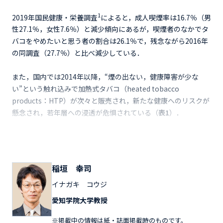
1
2019年国民健康・栄養調査
によると，成人喫煙率は16.7％（男
性27.1％，女性7.6％）と減少傾向にあるが，喫煙者のなかでタ
バコをやめたいと思う者の割合は26.1％で，残念ながら2016年
の同調査（27.7％）と比べ減少している．
また，国内では2014年以降，“煙の出ない，健康障害が少な
い”という触れ込みで加熱式タバコ（heated tobacco
products：HTP）が次々と販売され，新たな健康へのリスクが
懸念され，若年層への浸透が危惧されている（
表1
）．
稲垣 幸司
イナガキ コウジ
愛知学院大学教授
※掲載中の情報は紙・誌面掲載時のものです。