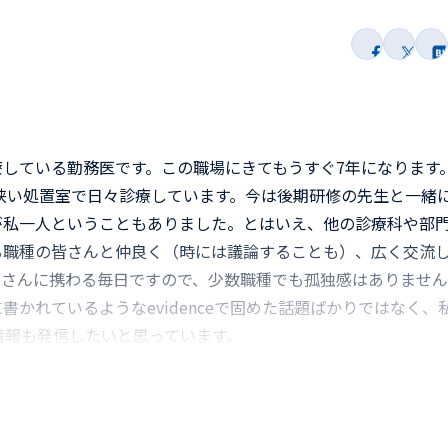
している勤務医です。この職場にきてもうすぐ7年になります
の狭い処置室で日々診療しています。今は後期研修の先生と一緒
が私一人ということもありました。とはいえ、他の診療科や部
る職種の皆さんと仲良く（時には議論することも）、広く交流
者さんに携わる毎日ですので、少数職種でも孤独感はありません
かれているようなevidenceで固めた話題ばかりではなく、
場の情報も発信したいと思っています。