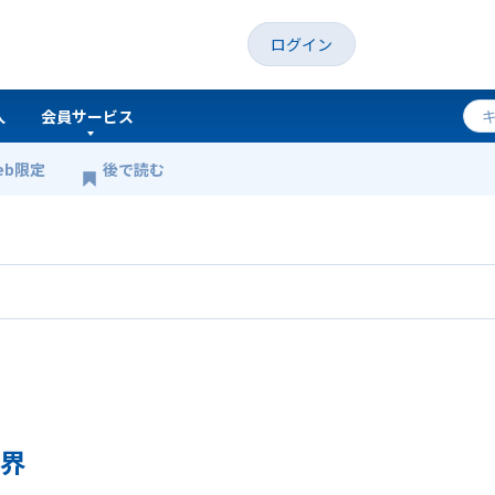
ログイン
人
会員サービス
eb限定
後で読む
1回：診療室から見える世界
世界