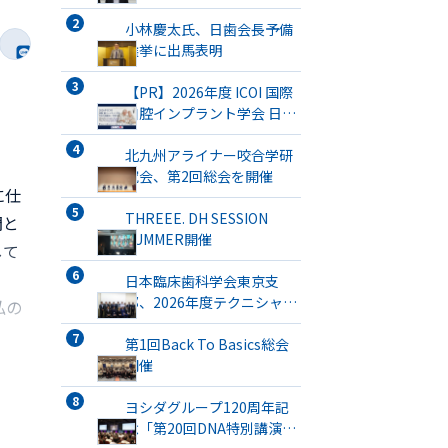
小林慶太氏、日歯会長予備
選挙に出馬表明
【PR】2026年度 ICOI 国際
口腔インプラント学会 日本
支部総会・学術大会開催
北九州アライナー咬合学研
。
究会、第2回総会を開催
に仕
THREEE. DH SESSION
門と
SUMMER開催
して
日本臨床歯科学会東京支
部、2026年度テクニシャン
私の
ミーティングを開催
第1回Back To Basics総会
開催
ヨシダグループ120周年記
念「第20回DNA特別講演