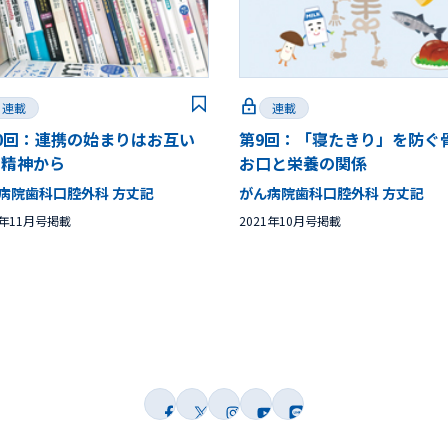
連載
連載
0回：連携の始まりはお互い
第9回：「寝たきり」を防ぐ
の精神から
お口と栄養の関係
病院歯科口腔外科 方丈記
がん病院歯科口腔外科 方丈記
1年11月号掲載
2021年10月号掲載