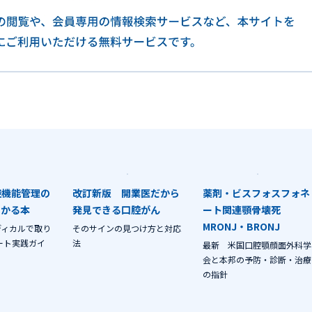
腔機能管理の
改訂新版 開業医だから
薬剤・ビスフォスフォネ
わかる本
発見できる口腔がん
ート関連顎骨壊死
MRONJ・BRONJ
ディカルで取り
そのサインの見つけ方と対応
ート実践ガイ
法
最新 米国口腔顎顔面外科学
会と本邦の予防・診断・治療
の指針