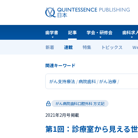
歯学書
記事
学会・研修会
歯科求
新着
連載
特集
トピックス
W
ホーム
連載
がん病院歯科口腔外科 方丈記
第
関連キーワード
がん支持療法
病院歯科
がん治療
がん病院歯科口腔外科 方丈記
2021年2月号掲載
第1回：診療室から見える