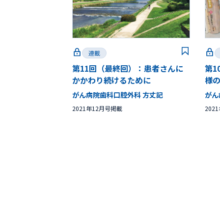
連載
第11回（最終回）：患者さんに
第1
かかわり続けるために
様
がん病院歯科口腔外科 方丈記
がん
2021年12月号掲載
202