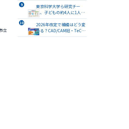
会」が開催
東京科学大学ら研究チー
ム、子どもの約4人に1人が
口腔機能発達不全症に該当
すると発表
2026年改定で補綴はどう変
市立
わる？CAD/CAM冠・TeC・
義管／歯リハ1・チタンブリ
ッジ・3次元プリント有床義
歯まで詳解