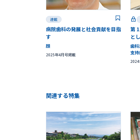
連載
病院歯科の発展と社会貢献を目指
第 
す
と
顔
歯科
支持
2025年4月号掲載
202
関連する特集