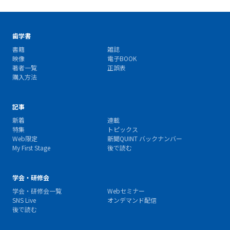
歯学書
書籍
雑誌
映像
電子BOOK
著者一覧
正誤表
購入方法
記事
新着
連載
特集
トピックス
Web限定
新聞QUINT バックナンバー
My First Stage
後で読む
学会・研修会
学会・研修会一覧
Webセミナー
SNS Live
オンデマンド配信
後で読む