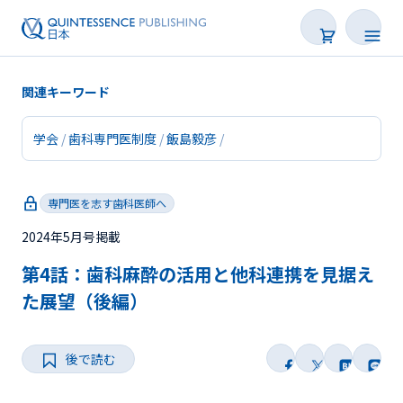
関連キーワード
学会
歯科専門医制度
飯島毅彦
新着
専門医を志す歯科医師へ
連載
2024年5月号掲載
特集
第4話：歯科麻酔の活用と他科連携を見据え
トピックス
た展望（後編）
Web限定
後で読む
後で読む