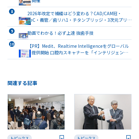
ス開催
2026年改定で補綴はどう変わる？CAD/CAM冠・
TeC・義管／歯リハ1・チタンブリッジ・3次元プリン
ト有床義歯まで詳解
動画でわかる！必ず上達 抜歯手技
【PR】Medit、Realtime Intelligenceをグローバル
で提供開始 口腔内スキャナーを「インテリジェント
な臨床パートナー」へと進化
関連する記事
トピックス
トピックス