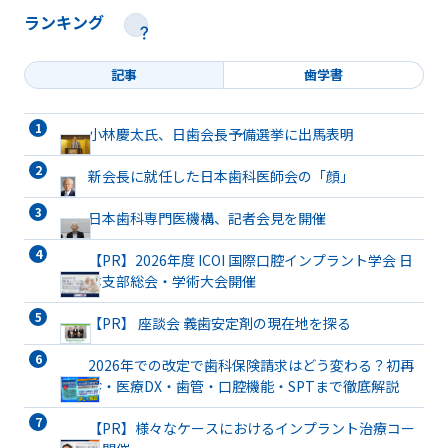
ランキング
記事
歯学書
小林慶太氏、日歯会長予備選挙に出馬表明
新会長に就任した日本歯科医師会の「顔」
日本歯科専門医機構、記者会見を開催
【PR】2026年度 ICOI 国際口腔インプラント学会 日
本支部総会・学術大会開催
【PR】 座談会 義歯安定剤の現在地を探る
2026年での改定で歯科保険請求はどう変わる？初再
診・医療DX・歯管・口腔機能・SPTまで徹底解説
【PR】様々なケースにおけるインプラント治療コー